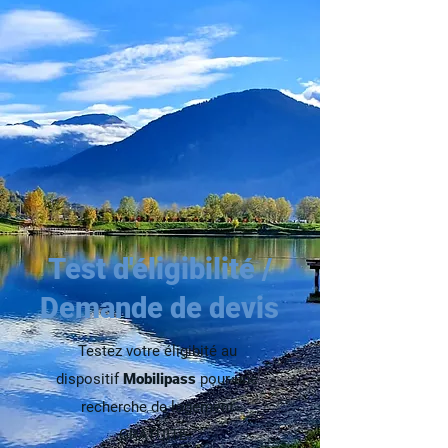
Test d'éligibilité /
Demande de devis
Testez votre éligibité au
dispositif
Mobilipass
pour une
recherche de logement
GRATUITE.