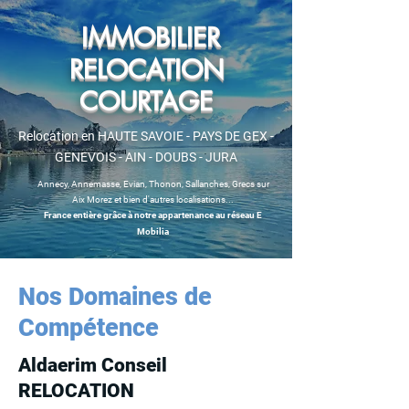
IMMOBILIER
RELOCATION
COURTAGE
Relocation en HAUTE SAVOIE - PAYS DE GEX -
GENEVOIS - AIN - DOUBS - JURA
Annecy, Annemasse, Evian, Thonon, Sallanches,
Grecs sur
Aix Morez
et bien d'autres localisations...
France entière grâce à notre appartenance au réseau E
Mobilia
Nos Domaines de
Compétence
Aldaerim Conseil
RELOCATION